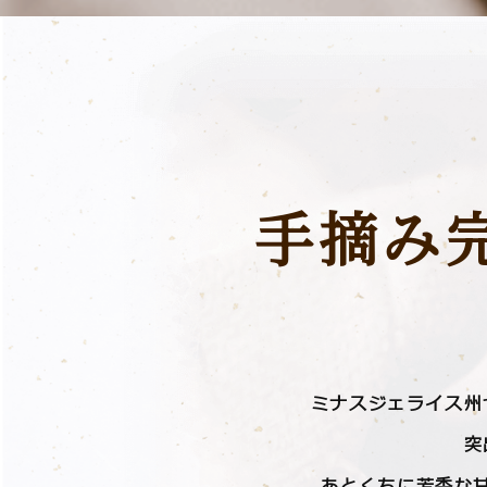
⼿摘み
ミナスジェライス州
突
あとくちに芳⾹な