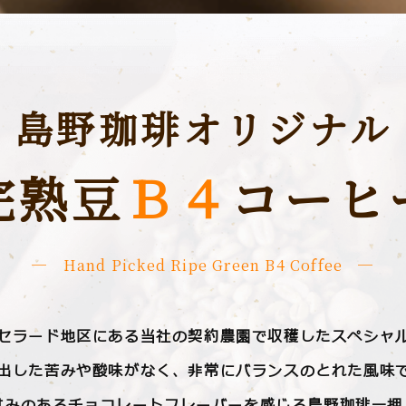
島野珈琲オリジナル
完熟⾖
Ｂ４
コーヒ
─ Hand Picked Ripe Green B4 Coffee ─
セラード地区にある当社の契約農園で収穫した
スペシャ
出した苦みや酸味がなく、⾮常にバランスのとれた⾵味
⽢みのあるチョコレートフレーバーを感じる
島野珈琲⼀押