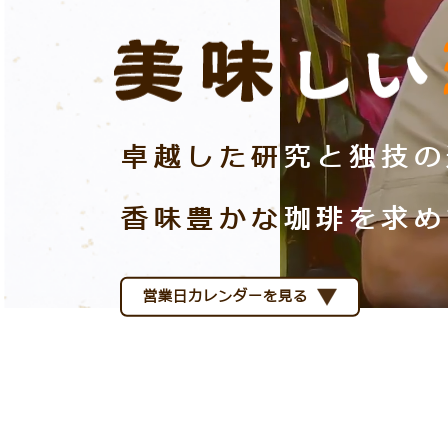
卓越した研
究と独技の
⾹味豊かな
珈琲を求め
営業日カレンダーを見る