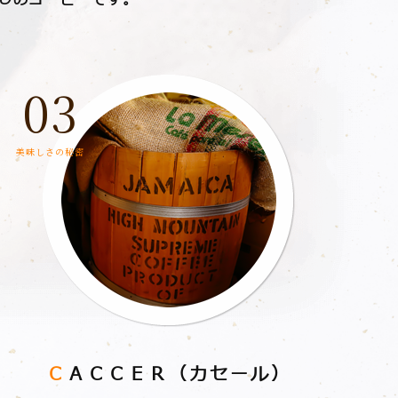
03
美味しさの秘密
Ｃ
ＡＣＣＥＲ
（カセール）