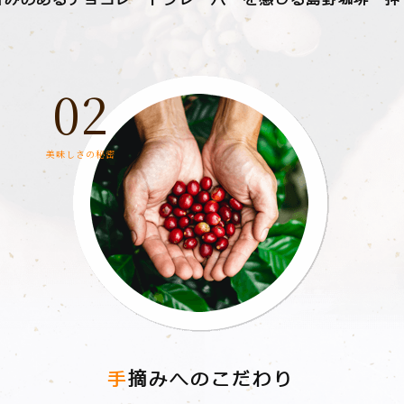
02
美味しさの秘密
⼿
摘みへのこだわり