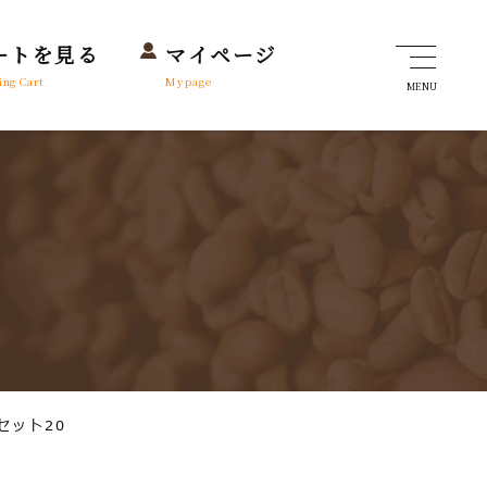
ートを見る
マイページ
ing Cart
Mypage
MENU
セット20