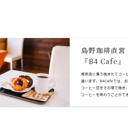
島野珈琲直営
『B4 Cafe』
喫茶店に漂う挽きたてコー
違います。B4Cafeでは、
コーヒー⾖をその場で挽き
コーヒーを味わうことがで