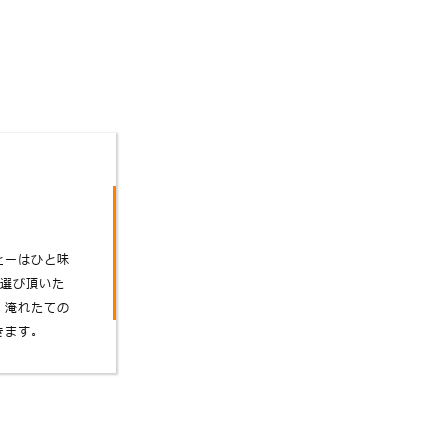
ヒーはひと味
お選び頂いた
、淹れたての
きます。