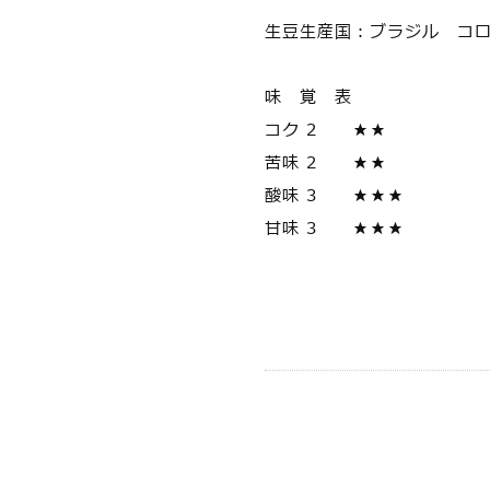
生豆生産国：ブラジル コ
味 覚 表
コク 2 ★★
苦味 2 ★★
酸味 3 ★★★
甘味 3 ★★★