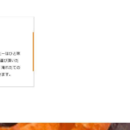
ヒーはひと味
お選び頂いた
、淹れたての
きます。