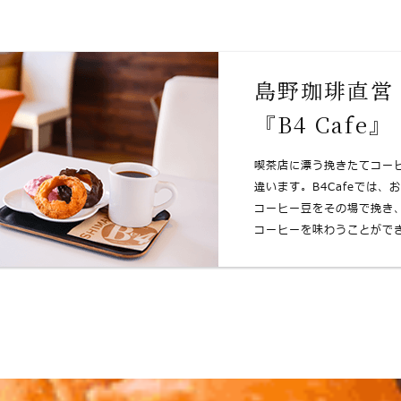
島野珈琲直営
『B4 Cafe』
喫茶店に漂う挽きたてコー
違います。B4Cafeでは、
コーヒー⾖をその場で挽き
コーヒーを味わうことがで